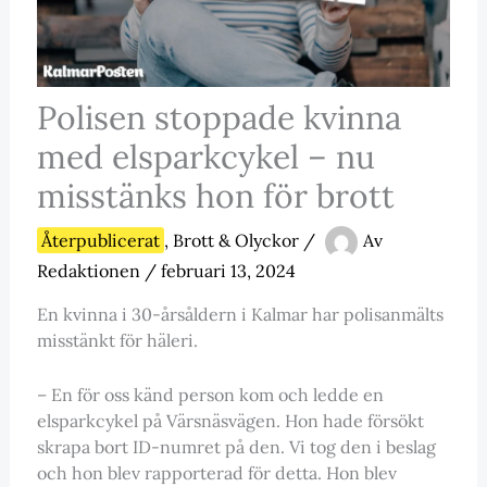
Polisen stoppade kvinna
med elsparkcykel – nu
misstänks hon för brott
Återpublicerat
,
Brott & Olyckor
/
Av
Redaktionen
/
februari 13, 2024
En kvinna i 30-årsåldern i Kalmar har polisanmälts
misstänkt för häleri.
– En för oss känd person kom och ledde en
elsparkcykel på Värsnäsvägen. Hon hade försökt
skrapa bort ID-numret på den. Vi tog den i beslag
och hon blev rapporterad för detta. Hon blev