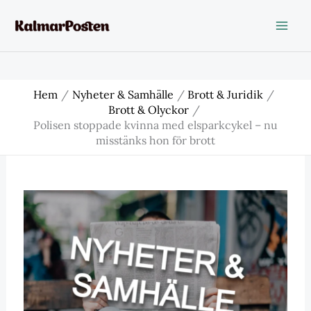
Hoppa
till
innehåll
Hem
Nyheter & Samhälle
Brott & Juridik
Brott & Olyckor
Polisen stoppade kvinna med elsparkcykel – nu
misstänks hon för brott