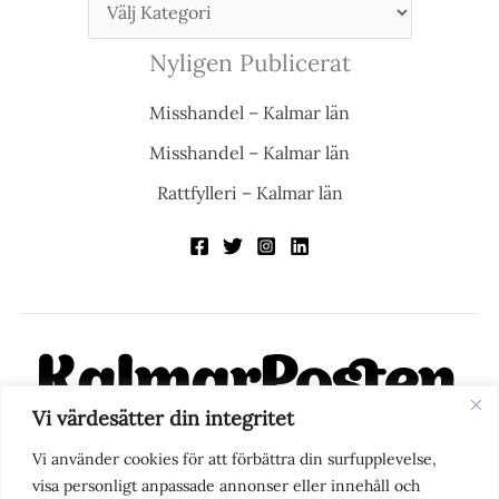
Nyligen Publicerat
Misshandel – Kalmar län
Misshandel – Kalmar län
Rattfylleri – Kalmar län
Vi värdesätter din integritet
KalmarPosten är en modern lokalnyhetstidning på nätet. Med
Vi använder cookies för att förbättra din surfupplevelse,
fokus på Kalmarregionen, men också med blick för det större
visa personligt anpassade annonser eller innehåll och
perspektivet, vill vi vara din självklara kanal för nyheter,