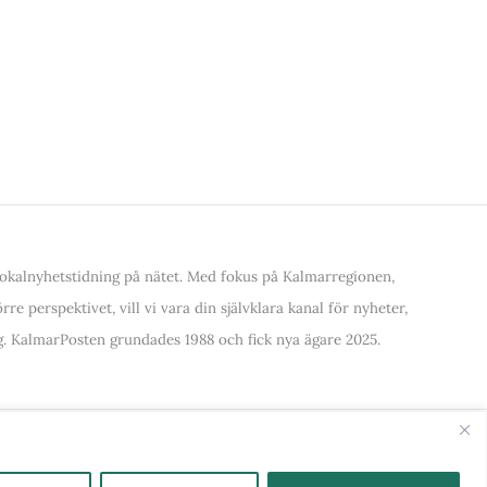
kalnyhetstidning på nätet. Med fokus på Kalmarregionen,
re perspektivet, vill vi vara din självklara kanal för nyheter,
. KalmarPosten grundades 1988 och fick nya ägare 2025.
alla Kategorier & Ämnen här