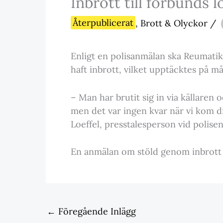
Inbrott till förbunds l
Återpublicerat
,
Brott & Olyckor
/
Enligt en polisanmälan ska Reumatik
haft inbrott, vilket upptäcktes på m
– Man har brutit sig in via källaren oc
men det var ingen kvar när vi kom di
Loeffel, presstalesperson vid polisen
En anmälan om stöld genom inbrott 
←
Föregående Inlägg