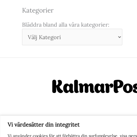
Kategorier
Bläddra bland alla våra kategorier:
Vi värdesätter din integritet
Nyhetstips eller frågor?
Ko
Vi använder cookies för att förbättra din surfupplevelse, visa pe