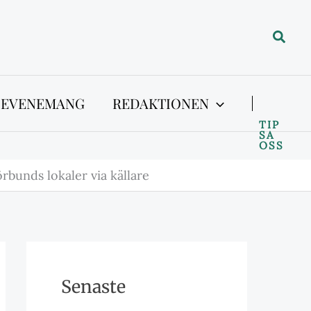
Sök
 EVENEMANG
REDAKTIONEN
TIP
SA
OSS
förbunds lokaler via källare
Senaste