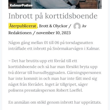
Inbrott på korttidsboende
Återpublicerat
,
Brott & Olyckor
/
Av
Redaktionen
/
november 10, 2023
Någon gång mellan 01 till 06 på torsdagsnatten
inträffade ett inbrott på Snörmakarvägen i Kalmar.
– Det har brutits upp ett förråd till ett
korttidsboende och så har man försökt bryta upp
två dörrar till huvudbyggnaden. Gärningspersonen
har inte kommit in och man har inte fått med sig
något från förrådet. Inget är tillgripet, säger
polisens presstalesperson Robert Loeffel.
En anmälan om stöld genom inbrott har upprättats.