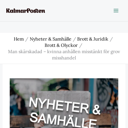
Hoppa
till
innehåll
Hem
Nyheter & Samhälle
Brott & Juridik
Brott & Olyckor
Man skärskadad – kvinna anhållen misstänkt för grov
misshandel