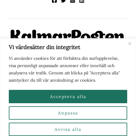
Vi värdesätter din integritet
KalmarPosten är en modern lokalnyhetstidning på nätet. Med
Vi använder cookies för att förbättra din surfupplevelse,
fokus på Kalmarregionen, men också med blick för det större
visa personligt anpassade annonser eller innehåll och
perspektivet, vill vi vara din självklara kanal för nyheter,
analysera vår trafik. Genom att klicka på "Acceptera alla"
berättelser och engagemang. KalmarPosten grundades 1988 och
samtycker du till vår användning av cookies.
fick nya ägare 2025.
Acceptera alla
Anpassa
Nyhetstips eller frågor?
Kontakta oss
| Copyright ©
2026 | Kalmarposten.se |
Se alla Kategorier & Ämnen
här
Avvisa alla