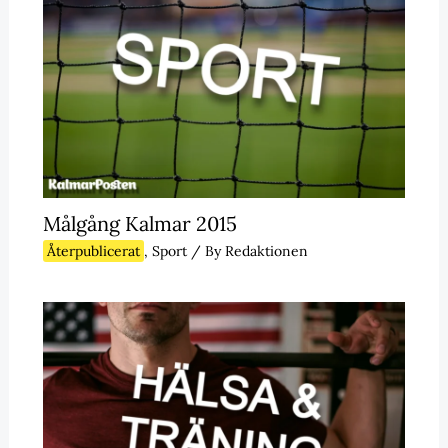
Målgång Kalmar 2015
Återpublicerat
,
Sport
/ By
Redaktionen