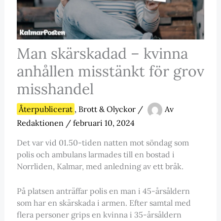
Man skärskadad – kvinna
anhållen misstänkt för grov
misshandel
Återpublicerat
,
Brott & Olyckor
/
Av
Redaktionen
/
februari 10, 2024
Det var vid 01.50-tiden natten mot söndag som
polis och ambulans larmades till en bostad i
Norrliden, Kalmar, med anledning av ett bråk.
På platsen anträffar polis en man i 45-årsåldern
som har en skärskada i armen. Efter samtal med
flera personer grips en kvinna i 35-årsåldern