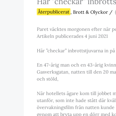
Här ”checkar” inbrotts
Återpublicerat
,
Brott & Olyckor
/
Paret väcktes morgonen efter när po
Artikeln publicerades 4 juni 2021
Här ”checkar” inbrottstjuvarna in på
En 47-årig man och en 43-årig kvinna
Gasverksgatan, natten till den 20 ma
och stöld,
När hotellets ägare kom till jobbet 
utanför, som inte hade stått där kvä
övervakningsfilm från natten kunde 
genom att bryta upp en dörr med kof