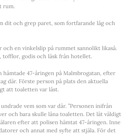
t rum.
 dit och grep paret, som fortfarande låg och
r och en vinkelslip på rummet sannolikt likaså.
 tofflor, godis och läsk från hotellet.
ch hämtade 47-åringen på Malmbrogatan, efter
etag där. Förste person på plats den aktuella
 att toaletten var låst.
 undrade vem som var där. ”Personen inifrån
r och bara skulle låna toaletten. Det lät väldigt
älaren efter att polisen hämtat 47-åringen. Inne
atorer och annat med syfte att stjäla. För det