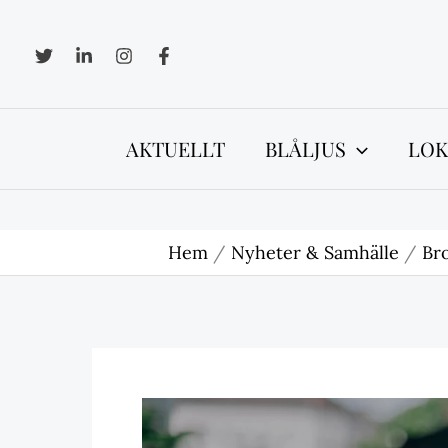
Hoppa
till
innehåll
AKTUELLT
BLÅLJUS
LOK
Hem
Nyheter & Samhälle
Bro