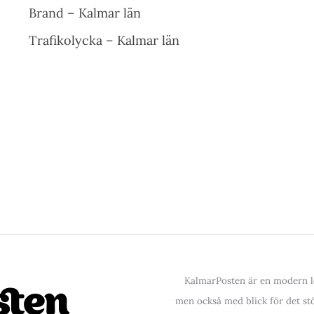
Brand – Kalmar län
Trafikolycka – Kalmar län
KalmarPosten är en modern lo
men också med blick för det stör