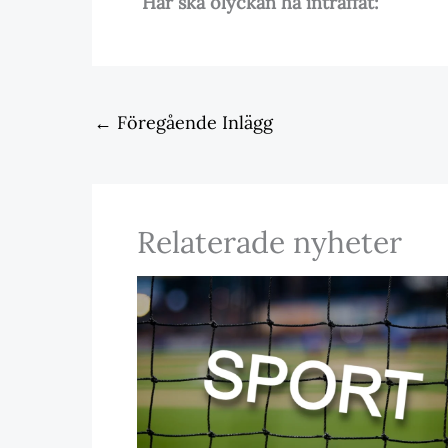
Här ska olyckan ha inträffat:
←
Föregående Inlägg
Relaterade nyheter