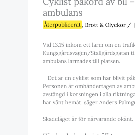
Cyklist påkörd av bil 
ambulans
Återpublicerat
,
Brott & Olyckor
/
Vid 13.15 inkom ett larm om en trafi
Kungsgårdsvägen/Stallgärdsgatan til
ambulans larmades till platsen.
– Det är en cyklist som har blivit på
Personen är omhändertagen av ambul
avstängd i korsningen i alla riktning
har vänt hemåt, säger Anders Palmgr
Skadeläget är för närvarande okänt.