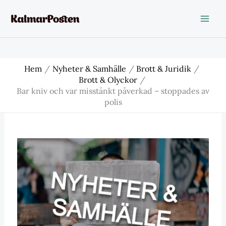
Hoppa
till
innehåll
Hem
Nyheter & Samhälle
Brott & Juridik
Brott & Olyckor
Bar kniv och var misstänkt påverkad – stoppades av
polis