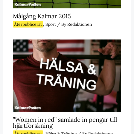
Målgång Kalmar 2015
Återpublicerat
,
Sport
/ By
Redaktionen
”Women in red” samlade in pengar till
hjärtforskning
Återpublicerat
,
Hälsa & Träning
/ By
Redaktionen