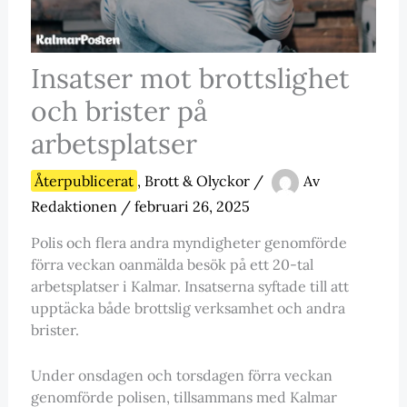
Insatser mot brottslighet
och brister på
arbetsplatser
Återpublicerat
,
Brott & Olyckor
/
Av
Redaktionen
/
februari 26, 2025
Polis och flera andra myndigheter genomförde
förra veckan oanmälda besök på ett 20-tal
arbetsplatser i Kalmar. Insatserna syftade till att
upptäcka både brottslig verksamhet och andra
brister.
Under onsdagen och torsdagen förra veckan
genomförde polisen, tillsammans med Kalmar