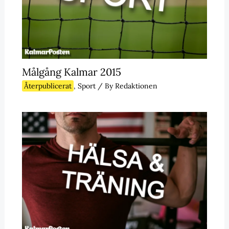
Målgång Kalmar 2015
Återpublicerat
,
Sport
/ By
Redaktionen