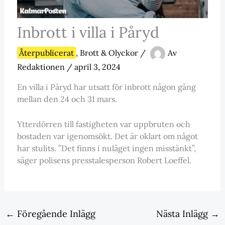
Inbrott i villa i Påryd
Återpublicerat
,
Brott & Olyckor
/
Av
Redaktionen
/
april 3, 2024
En villa i Påryd har utsatt för inbrott någon gång
mellan den 24 och 31 mars.
Ytterdörren till fastigheten var uppbruten och
bostaden var igenomsökt. Det är oklart om något
har stulits. ”Det finns i nuläget ingen misstänkt”,
säger polisens presstalesperson Robert Loeffel.
←
Föregående Inlägg
Nästa Inlägg
→