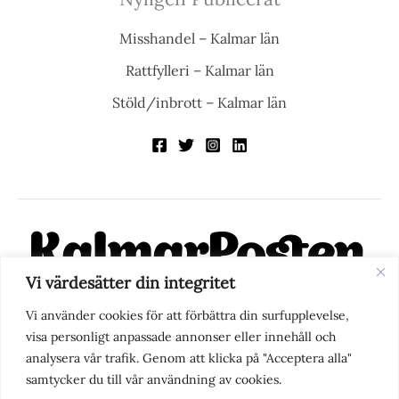
Misshandel – Kalmar län
Rattfylleri – Kalmar län
Stöld/inbrott – Kalmar län
Vi värdesätter din integritet
KalmarPosten är en modern lokalnyhetstidning på nätet. Med
Vi använder cookies för att förbättra din surfupplevelse,
fokus på Kalmarregionen, men också med blick för det större
visa personligt anpassade annonser eller innehåll och
perspektivet, vill vi vara din självklara kanal för nyheter,
analysera vår trafik. Genom att klicka på "Acceptera alla"
berättelser och engagemang. KalmarPosten grundades 1988 och
samtycker du till vår användning av cookies.
fick nya ägare 2025.