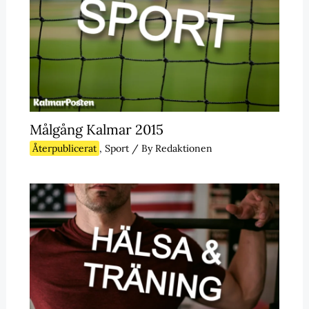
Målgång Kalmar 2015
Återpublicerat
,
Sport
/ By
Redaktionen