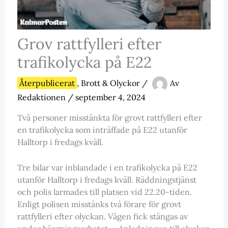
Grov rattfylleri efter
trafikolycka på E22
Återpublicerat
,
Brott & Olyckor
/
Av
Redaktionen
/
september 4, 2024
Två personer misstänkta för grovt rattfylleri efter
en trafikolycka som inträffade på E22 utanför
Halltorp i fredags kväll.
Tre bilar var inblandade i en trafikolycka på E22
utanför Halltorp i fredags kväll. Räddningstjänst
och polis larmades till platsen vid 22.20-tiden.
Enligt polisen misstänks två förare för grovt
rattfylleri efter olyckan. Vägen fick stängas av