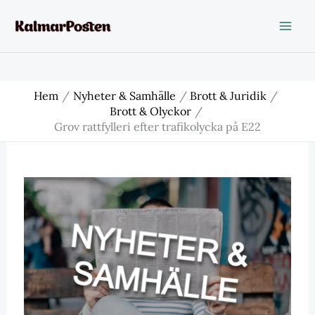
Hoppa
till
innehåll
Hem
Nyheter & Samhälle
Brott & Juridik
Brott & Olyckor
Grov rattfylleri efter trafikolycka på E22