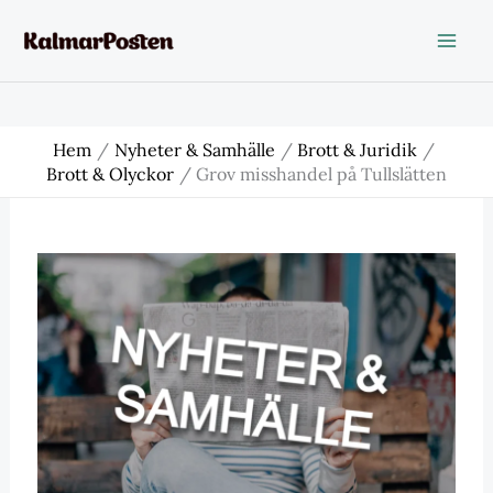
Hoppa
till
innehåll
Hem
Nyheter & Samhälle
Brott & Juridik
Brott & Olyckor
Grov misshandel på Tullslätten