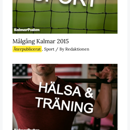
Målgång Kalmar 2015
Återpublicerat
,
Sport
/ By
Redaktionen