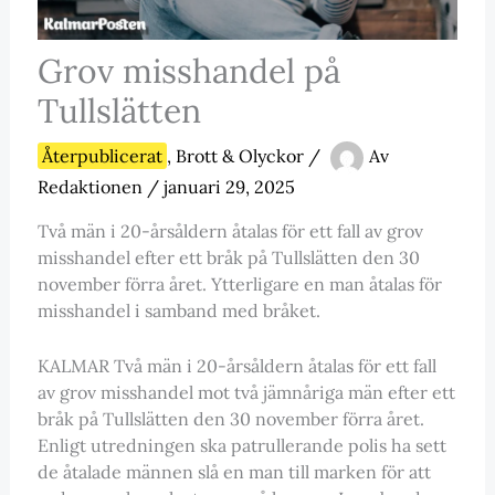
Grov misshandel på
Tullslätten
Återpublicerat
,
Brott & Olyckor
/
Av
Redaktionen
/
januari 29, 2025
Två män i 20-årsåldern åtalas för ett fall av grov
misshandel efter ett bråk på Tullslätten den 30
november förra året. Ytterligare en man åtalas för
misshandel i samband med bråket.
KALMAR Två män i 20-årsåldern åtalas för ett fall
av grov misshandel mot två jämnåriga män efter ett
bråk på Tullslätten den 30 november förra året.
Enligt utredningen ska patrullerande polis ha sett
de åtalade männen slå en man till marken för att