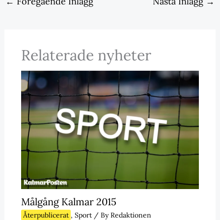
←
Föregående Inlägg
Nästa Inlägg
→
Relaterade nyheter
Målgång Kalmar 2015
Återpublicerat
,
Sport
/ By
Redaktionen