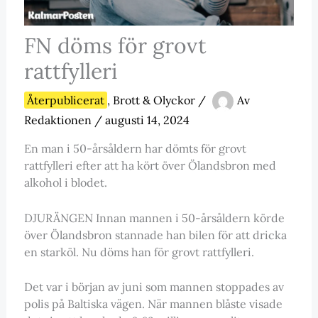
FN döms för grovt
rattfylleri
Återpublicerat
,
Brott & Olyckor
/
Av
Redaktionen
/
augusti 14, 2024
En man i 50-årsåldern har dömts för grovt
rattfylleri efter att ha kört över Ölandsbron med
alkohol i blodet.
DJURÄNGEN Innan mannen i 50-årsåldern körde
över Ölandsbron stannade han bilen för att dricka
en starköl. Nu döms han för grovt rattfylleri.
Det var i början av juni som mannen stoppades av
polis på Baltiska vägen. När mannen blåste visade