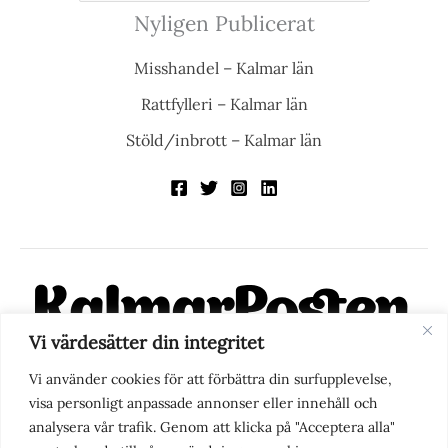
Nyligen Publicerat
Misshandel – Kalmar län
Rattfylleri – Kalmar län
Stöld/inbrott – Kalmar län
Vi värdesätter din integritet
KalmarPosten är en modern lokalnyhetstidning på nätet. Med
Vi använder cookies för att förbättra din surfupplevelse,
fokus på Kalmarregionen, men också med blick för det större
visa personligt anpassade annonser eller innehåll och
perspektivet, vill vi vara din självklara kanal för nyheter,
analysera vår trafik. Genom att klicka på "Acceptera alla"
berättelser och engagemang. KalmarPosten grundades 1988 och