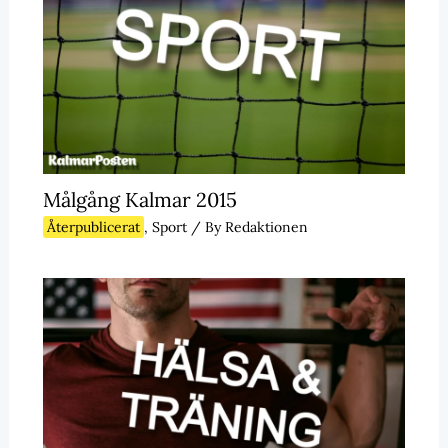
Målgång Kalmar 2015
Återpublicerat
,
Sport
/ By
Redaktionen