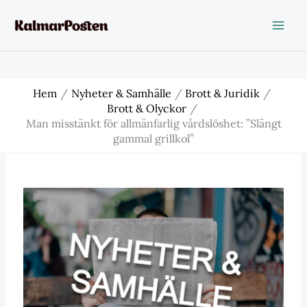
Hoppa
till
innehåll
Hem
Nyheter & Samhälle
Brott & Juridik
Brott & Olyckor
Man misstänkt för allmänfarlig vårdslöshet: ”Slängt
gammal grillkol”