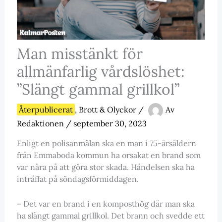
Man misstänkt för
allmänfarlig vårdslöshet:
”Slängt gammal grillkol”
Återpublicerat
,
Brott & Olyckor
/
Av
Redaktionen
/
september 30, 2023
Enligt en polisanmälan ska en man i 75-årsåldern
från Emmaboda kommun ha orsakat en brand som
var nära på att göra stor skada. Händelsen ska ha
inträffat på söndagsförmiddagen.
– Det var en brand i en komposthög där man ska
ha slängt gammal grillkol. Det brann och svedde ett