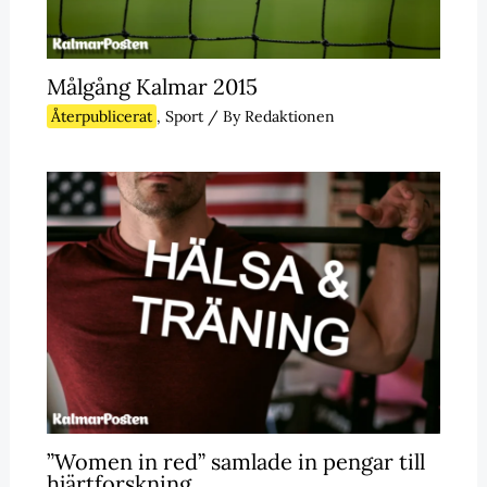
Målgång Kalmar 2015
Återpublicerat
,
Sport
/ By
Redaktionen
”Women in red” samlade in pengar till
hjärtforskning