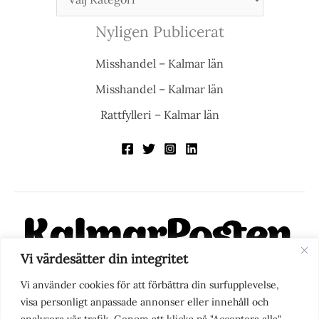
Nyligen Publicerat
Misshandel – Kalmar län
Misshandel – Kalmar län
Rattfylleri – Kalmar län
Vi värdesätter din integritet
KalmarPosten är en modern lokalnyhetstidning på nätet. Med
Vi använder cookies för att förbättra din surfupplevelse,
fokus på Kalmarregionen, men också med blick för det större
visa personligt anpassade annonser eller innehåll och
perspektivet, vill vi vara din självklara kanal för nyheter,
analysera vår trafik. Genom att klicka på "Acceptera alla"