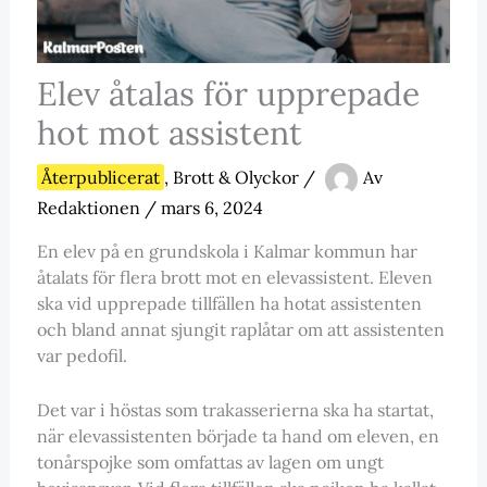
Elev åtalas för upprepade
hot mot assistent
Återpublicerat
,
Brott & Olyckor
/
Av
Redaktionen
/
mars 6, 2024
En elev på en grundskola i Kalmar kommun har
åtalats för flera brott mot en elevassistent. Eleven
ska vid upprepade tillfällen ha hotat assistenten
och bland annat sjungit raplåtar om att assistenten
var pedofil.
Det var i höstas som trakasserierna ska ha startat,
när elevassistenten började ta hand om eleven, en
tonårspojke som omfattas av lagen om ungt