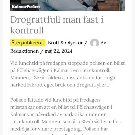
Drograttfull man fast i
kontroll
Återpublicerat
,
Brott & Olyckor
/
Av
Redaktionen
/
maj 22, 2024
Vid lunchtid på fredagen stoppade polisen en bilist
på Fölehagsvägen i Kalmar i en rutinkontroll.
Mannen, i 35-årsåldern, misstänks nu för ringa
narkotikabrott eget bruk och drograttfylleri.
Polisen fattade vid lunchtid på fredagen
misstankar om att en bilist på Fölehagsvägen i
Kalmar var påverkad av narkotika under en
rutinkontroll. Mannen, som är i 35-årsåldern, fick
medfölja för vidare provtagning. Polisen har