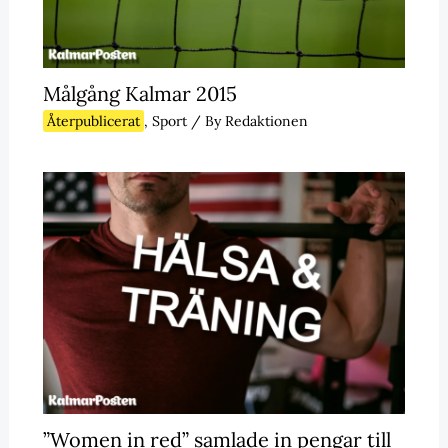
Målgång Kalmar 2015
Återpublicerat
,
Sport
/ By
Redaktionen
”Women in red” samlade in pengar till