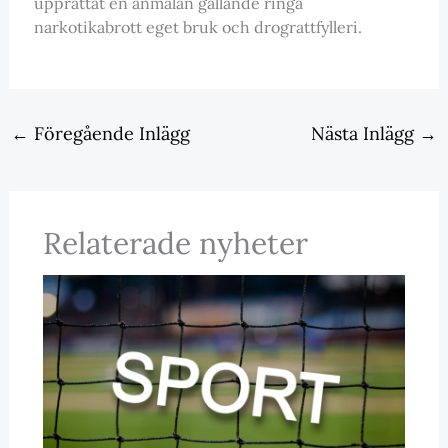
upprättat en anmälan gällande ringa
narkotikabrott eget bruk och drograttfylleri.
←
Föregående Inlägg
Nästa Inlägg
→
Relaterade nyheter