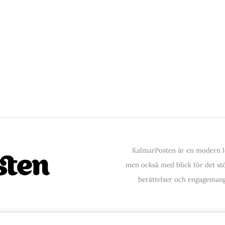
KalmarPosten är en modern lo
men också med blick för det stör
berättelser och engagemang