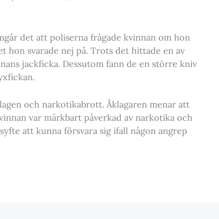
mgår det att poliserna frågade kvinnan om hon
et hon svarade nej på. Trots det hittade en av
innans jackficka. Dessutom fann de en större kniv
yxfickan.
vlagen och narkotikabrott. Åklagaren menar att
vinnan var märkbart påverkad av narkotika och
yfte att kunna försvara sig ifall någon angrep