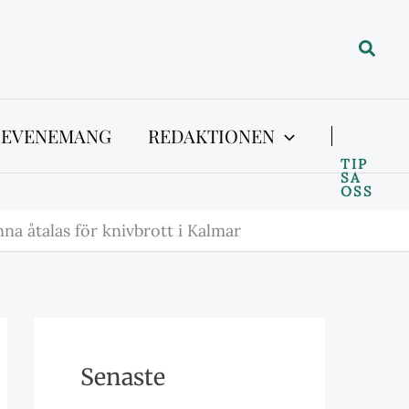
Sök
 EVENEMANG
REDAKTIONEN
TIP
SA
OSS
a åtalas för knivbrott i Kalmar
Senaste