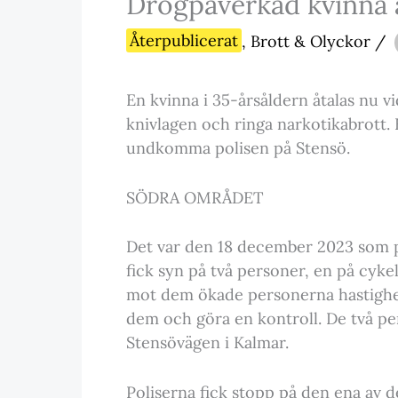
Drogpåverkad kvinna å
Återpublicerat
,
Brott & Olyckor
/
En kvinna i 35-årsåldern åtalas nu v
knivlagen och ringa narkotikabrott.
undkomma polisen på Stensö.
SÖDRA OMRÅDET
Det var den 18 december 2023 som po
fick syn på två personer, en på cyke
mot dem ökade personerna hastighet
dem och göra en kontroll. De två per
Stensövägen i Kalmar.
Poliserna fick stopp på den ena av d