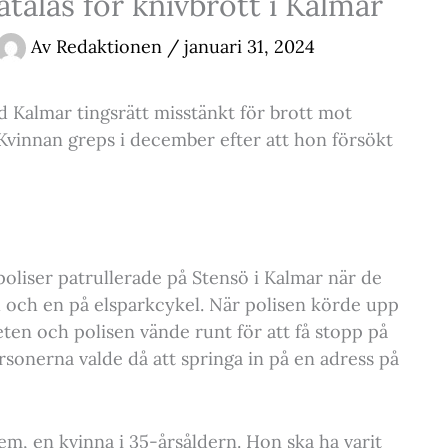
talas för knivbrott i Kalmar
Av
Redaktionen
/
januari 31, 2024
id Kalmar tingsrätt misstänkt för brott mot
 Kvinnan greps i december efter att hon försökt
liser patrullerade på Stensö i Kalmar när de
l och en på elsparkcykel. När polisen körde upp
en och polisen vände runt för att få stopp på
sonerna valde då att springa in på en adress på
em, en kvinna i 35-årsåldern. Hon ska ha varit