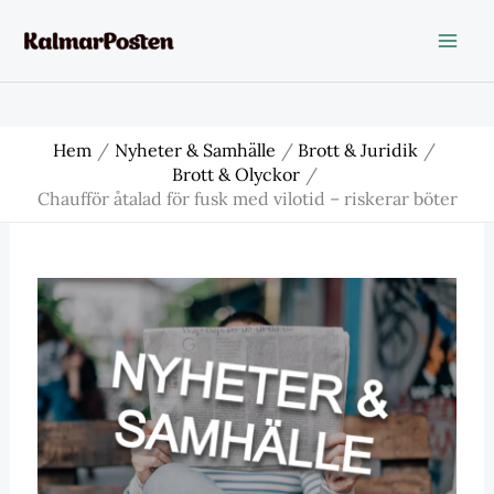
Hoppa
till
innehåll
Hem
Nyheter & Samhälle
Brott & Juridik
Brott & Olyckor
Chaufför åtalad för fusk med vilotid – riskerar böter