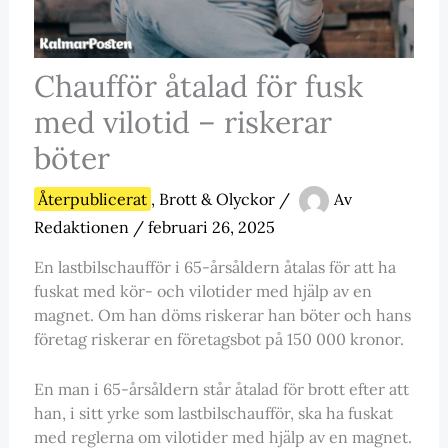
Chaufför åtalad för fusk
med vilotid – riskerar
böter
Återpublicerat
,
Brott & Olyckor
/
Av
Redaktionen
/
februari 26, 2025
En lastbilschaufför i 65-årsåldern åtalas för att ha
fuskat med kör- och vilotider med hjälp av en
magnet. Om han döms riskerar han böter och hans
företag riskerar en företagsbot på 150 000 kronor.
En man i 65-årsåldern står åtalad för brott efter att
han, i sitt yrke som lastbilschaufför, ska ha fuskat
med reglerna om vilotider med hjälp av en magnet.