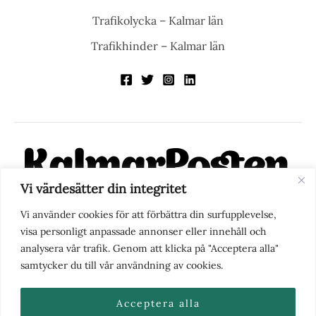
Trafikolycka – Kalmar län
Trafikhinder – Kalmar län
Vi värdesätter din integritet
KalmarPosten är en modern lokalnyhetstidning på nätet. Med
Vi använder cookies för att förbättra din surfupplevelse,
fokus på Kalmarregionen, men också med blick för det större
visa personligt anpassade annonser eller innehåll och
perspektivet, vill vi vara din självklara kanal för nyheter,
analysera vår trafik. Genom att klicka på "Acceptera alla"
berättelser och engagemang. KalmarPosten grundades 1988 och
samtycker du till vår användning av cookies.
fick nya ägare 2025.
Acceptera alla