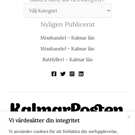
Nyligen Publicerat
Misshandel – Kalmar län
Misshandel – Kalmar län
Rattfylleri – Kalmar län
Vi värdesätter din integritet
KalmarPosten är en modern lokalnyhetstidning på nätet. Med
Vi använder cookies för att förbättra din surfupplevelse,
fokus på Kalmarregionen, men också med blick för det större