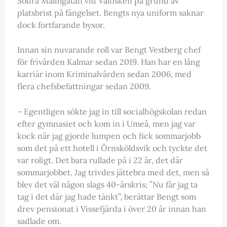
Södra Malmgatan vid Valfisken på grund av
platsbrist på fängelset. Bengts nya uniform saknar
dock fortfarande byxor.
Innan sin nuvarande roll var Bengt Vestberg chef
för frivården Kalmar sedan 2019. Han har en lång
karriär inom Kriminalvården sedan 2006, med
flera chefsbefattningar sedan 2009.
– Egentligen sökte jag in till socialhögskolan redan
efter gymnasiet och kom in i Umeå, men jag var
kock när jag gjorde lumpen och fick sommarjobb
som det på ett hotell i Örnsköldsvik och tyckte det
var roligt. Det bara rullade på i 22 år, det där
sommarjobbet. Jag trivdes jättebra med det, men så
blev det väl någon slags 40-årskris; ”Nu får jag ta
tag i det där jag hade tänkt”, berättar Bengt som
drev pensionat i Vissefjärda i över 20 år innan han
sadlade om.