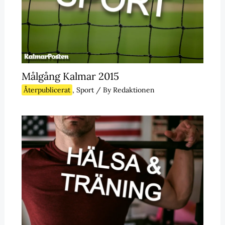
Målgång Kalmar 2015
Återpublicerat
,
Sport
/ By
Redaktionen