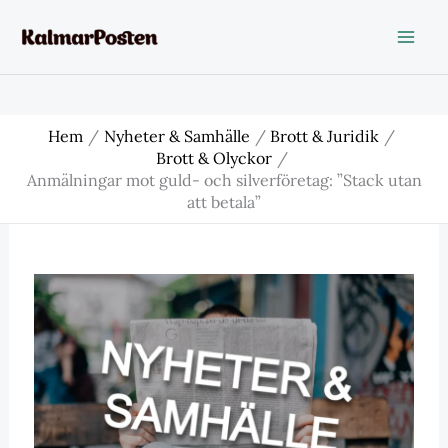
Hoppa
till
innehåll
Hem
Nyheter & Samhälle
Brott & Juridik
Brott & Olyckor
Anmälningar mot guld- och silverföretag: ”Stack utan
att betala”