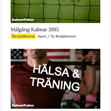
Målgång Kalmar 2015
Återpublicerat
,
Sport
/ By
Redaktionen