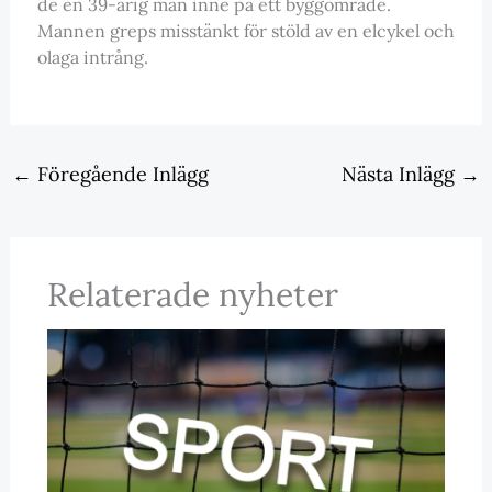
de en 39-årig man inne på ett byggområde.
Mannen greps misstänkt för stöld av en elcykel och
olaga intrång.
←
Föregående Inlägg
Nästa Inlägg
→
Relaterade nyheter