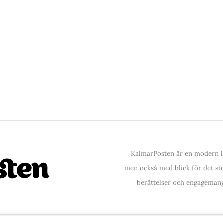
KalmarPosten är en modern lo
men också med blick för det stör
berättelser och engagemang