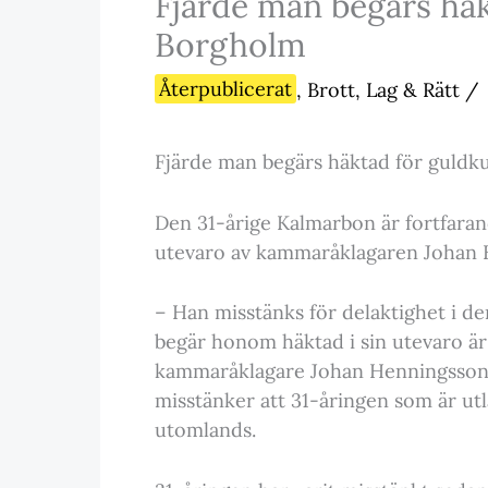
Fjärde man begärs häk
Borgholm
Återpublicerat
,
Brott, Lag & Rätt
/
Fjärde man begärs häktad för guldk
Den 31-årige Kalmarbon är fortfarand
utevaro av kammaråklagaren Johan 
– Han misstänks för delaktighet i de
begär honom häktad i sin utevaro är at
kammaråklagare Johan Henningsson t
misstänker att 31-åringen som är ut
utomlands.