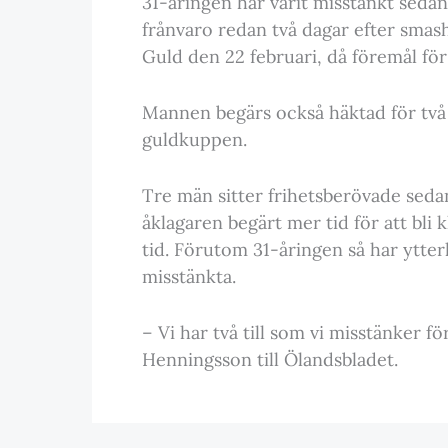
31-åringen har varit misstänkt sedan
frånvaro redan två dagar efter sma
Guld den 22 februari, då föremål för 
Mannen begärs också häktad för två 
guldkuppen.
Tre män sitter frihetsberövade sedan
åklagaren begärt mer tid för att bli
tid. Förutom 31-åringen så har ytter
misstänkta.
– Vi har två till som vi misstänker fö
Henningsson till Ölandsbladet.