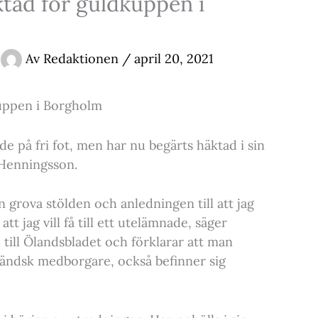
tad för guldkuppen i
Av
Redaktionen
/
april 20, 2021
uppen i Borgholm
e på fri fot, men har nu begärts häktad i sin
Henningsson.
n grova stölden och anledningen till att jag
t jag vill få till ett utelämnade, säger
ill Ölandsbladet och förklarar att man
ländsk medborgare, också befinner sig