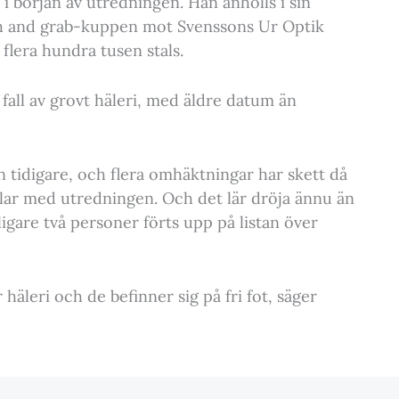
 i början av utredningen. Han anhölls i sin
sh and grab-kuppen mot Svenssons Ur Optik
flera hundra tusen stals.
fall av grovt häleri, med äldre datum än
 tidigare, och flera omhäktningar har skett då
 klar med utredningen. Och det lär dröja ännu än
ligare två personer förts upp på listan över
r häleri och de befinner sig på fri fot, säger