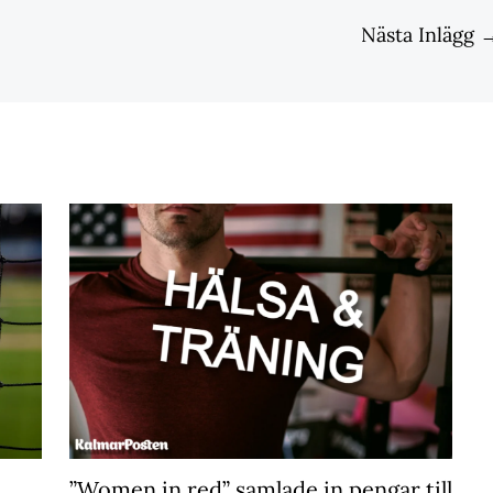
Nästa Inlägg
”Women in red” samlade in pengar till