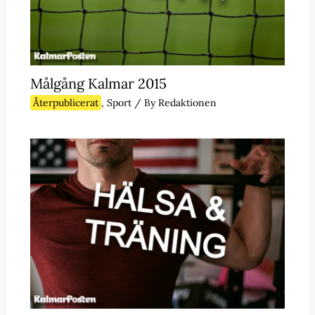
Målgång Kalmar 2015
Återpublicerat
,
Sport
/ By
Redaktionen