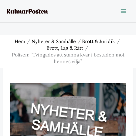
Hoppa
till
innehåll
Hem
Nyheter & Samhälle
Brott & Juridik
Brott, Lag & Rätt
Polisen: ”Tvingades att stanna kvar i bostaden mot
hennes vilja”