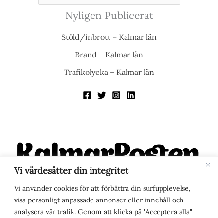
Nyligen Publicerat
Stöld/inbrott – Kalmar län
Brand – Kalmar län
Trafikolycka – Kalmar län
Vi värdesätter din integritet
KalmarPosten är en modern lokalnyhetstidning på nätet. Med
Vi använder cookies för att förbättra din surfupplevelse,
fokus på Kalmarregionen, men också med blick för det större
visa personligt anpassade annonser eller innehåll och
perspektivet, vill vi vara din självklara kanal för nyheter,
analysera vår trafik. Genom att klicka på "Acceptera alla"
berättelser och engagemang. KalmarPosten grundades 1988 och