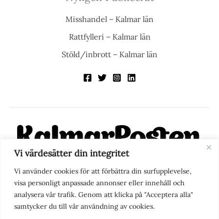
Misshandel – Kalmar län
Rattfylleri – Kalmar län
Stöld/inbrott – Kalmar län
Vi värdesätter din integritet
KalmarPosten är en modern lokalnyhetstidning på nätet. Med
Vi använder cookies för att förbättra din surfupplevelse,
fokus på Kalmarregionen, men också med blick för det större
visa personligt anpassade annonser eller innehåll och
perspektivet, vill vi vara din självklara kanal för nyheter,
analysera vår trafik. Genom att klicka på "Acceptera alla"
berättelser och engagemang. KalmarPosten grundades 1988 och
samtycker du till vår användning av cookies.
fick nya ägare 2025.