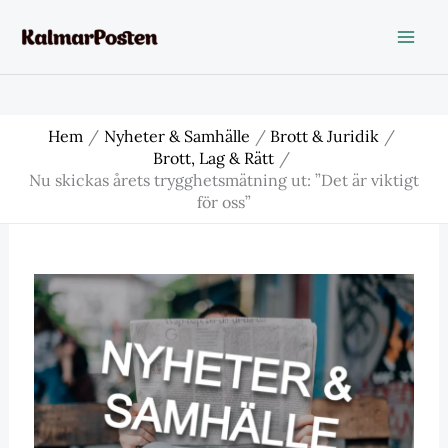
Hoppa
till
innehåll
Hem
Nyheter & Samhälle
Brott & Juridik
Brott, Lag & Rätt
Nu skickas årets trygghetsmätning ut: ”Det är viktigt
för oss”