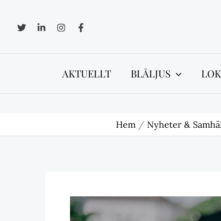
Hoppa
till
innehåll
AKTUELLT
BLÅLJUS
LOK
Hem
Nyheter & Samhäl