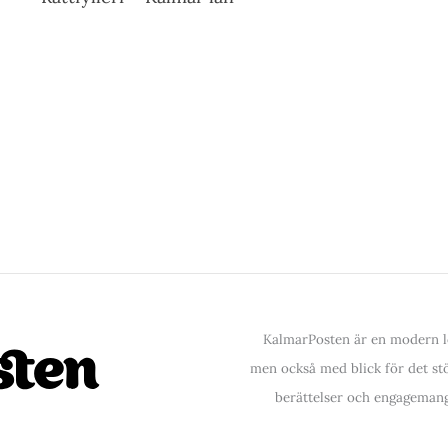
KalmarPosten är en modern lo
men också med blick för det stör
berättelser och engagemang