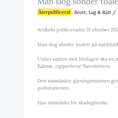
Man slog sönder toale
Återpublicerat
,
Brott, Lag & Rätt
/
Artikeln publicerades 31 oktober 20
Man slog sönder toalett på nattklub
Under natten mot lördagen ska en man
Kalmar, rapporterar Barometern.
Den misstänkte gärningsmannen greps
polisstationen.
Han misstänks för skadegörelse.