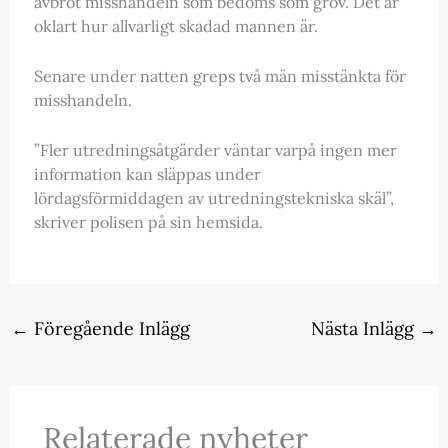
avbröt misshandeln som bedöms som grov. Det är
oklart hur allvarligt skadad mannen är.
Senare under natten greps två män misstänkta för
misshandeln.
”Fler utredningsåtgärder väntar varpå ingen mer
information kan släppas under
lördagsförmiddagen av utredningstekniska skäl”,
skriver polisen på sin hemsida.
←
Föregående Inlägg
Nästa Inlägg
→
Relaterade nyheter