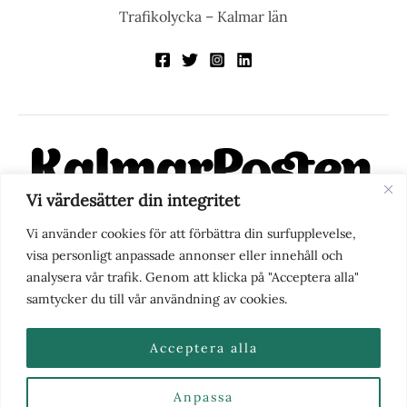
Trafikolycka – Kalmar län
Vi värdesätter din integritet
KalmarPosten är en modern lokalnyhetstidning på nätet. Med
Vi använder cookies för att förbättra din surfupplevelse,
fokus på Kalmarregionen, men också med blick för det större
visa personligt anpassade annonser eller innehåll och
perspektivet, vill vi vara din självklara kanal för nyheter,
analysera vår trafik. Genom att klicka på "Acceptera alla"
berättelser och engagemang. KalmarPosten grundades 1988 och
samtycker du till vår användning av cookies.
fick nya ägare 2025.
Acceptera alla
Anpassa
Nyhetstips eller frågor?
Kontakta oss
| Copyright ©