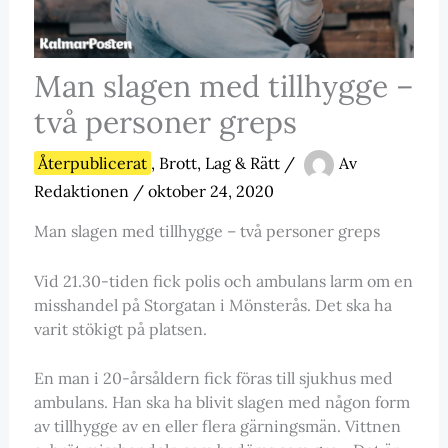
Man slagen med tillhygge –
två personer greps
Återpublicerat
,
Brott, Lag & Rätt
/
Av
Redaktionen
/
oktober 24, 2020
Man slagen med tillhygge – två personer greps
Vid 21.30-tiden fick polis och ambulans larm om en
misshandel på Storgatan i Mönsterås. Det ska ha
varit stökigt på platsen.
En man i 20-årsåldern fick föras till sjukhus med
ambulans. Han ska ha blivit slagen med någon form
av tillhygge av en eller flera gärningsmän. Vittnen