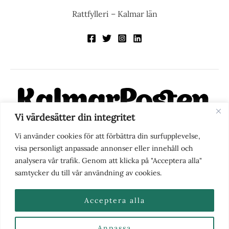
Rattfylleri – Kalmar län
Vi värdesätter din integritet
KalmarPosten är en modern lokalnyhetstidning på nätet. Med
Vi använder cookies för att förbättra din surfupplevelse,
fokus på Kalmarregionen, men också med blick för det större
visa personligt anpassade annonser eller innehåll och
perspektivet, vill vi vara din självklara kanal för nyheter,
analysera vår trafik. Genom att klicka på "Acceptera alla"
berättelser och engagemang. KalmarPosten grundades 1988 och
samtycker du till vår användning av cookies.
fick nya ägare 2025.
Acceptera alla
Anpassa