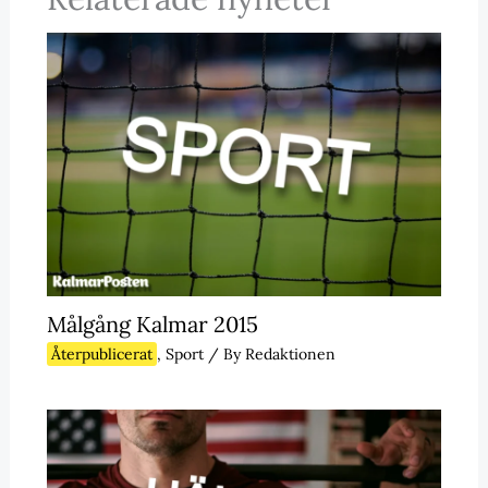
Målgång Kalmar 2015
Återpublicerat
,
Sport
/ By
Redaktionen