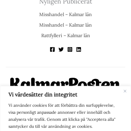
Nyligen Publicerat
Misshandel – Kalmar län
Misshandel – Kalmar län
Rattfylleri – Kalmar län
Vi värdesätter din integritet
KalmarPosten är en modern lokalnyhetstidning på nätet. Med
Vi använder cookies för att förbättra din surfupplevelse,
fokus på Kalmarregionen, men också med blick för det större
visa personligt anpassade annonser eller innehåll och
perspektivet, vill vi vara din självklara kanal för nyheter,
analysera vår trafik. Genom att klicka på "Acceptera alla"
berättelser och engagemang. KalmarPosten grundades 1988 och
samtycker du till vår användning av cookies.
fick nya ägare 2025.