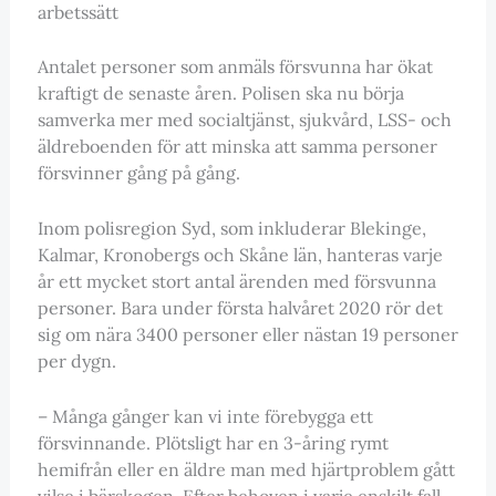
arbetssätt
Antalet personer som anmäls försvunna har ökat
kraftigt de senaste åren. Polisen ska nu börja
samverka mer med socialtjänst, sjukvård, LSS- och
äldreboenden för att minska att samma personer
försvinner gång på gång.
Inom polisregion Syd, som inkluderar Blekinge,
Kalmar, Kronobergs och Skåne län, hanteras varje
år ett mycket stort antal ärenden med försvunna
personer. Bara under första halvåret 2020 rör det
sig om nära 3400 personer eller nästan 19 personer
per dygn.
– Många gånger kan vi inte förebygga ett
försvinnande. Plötsligt har en 3-åring rymt
hemifrån eller en äldre man med hjärtproblem gått
vilse i bärskogen. Efter behoven i varje enskilt fall