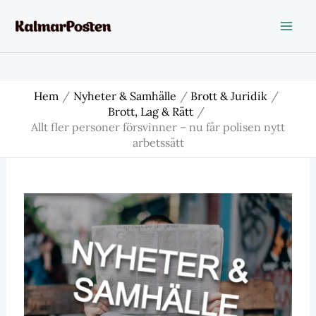
Hoppa
till
innehåll
Hem
Nyheter & Samhälle
Brott & Juridik
Brott, Lag & Rätt
Allt fler personer försvinner – nu får polisen nytt
arbetssätt