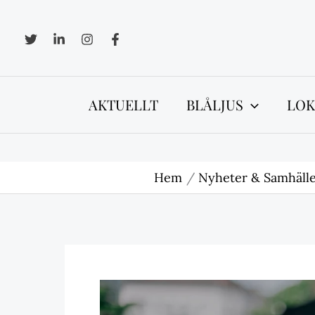
Hoppa
till
innehåll
AKTUELLT
BLÅLJUS
LOK
Hem
Nyheter & Samhäll