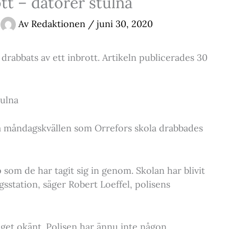
tt – datorer stulna
Av
Redaktionen
/
juni 30, 2020
rabbats av ett inbrott. Artikeln publicerades 30
tulna
a måndagskvällen som Orrefors skola drabbades
 som de har tagit sig in genom. Skolan har blivit
sstation, säger Robert Loeffel, polisens
äget okänt. Polisen har ännu inte någon