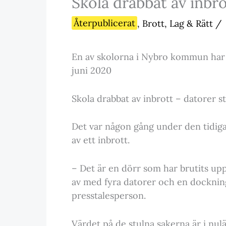
Skola drabbat av inbro
Återpublicerat
,
Brott, Lag & Rätt
/
En av skolorna i Nybro kommun har d
juni 2020
Skola drabbat av inbrott – datorer s
Det var någon gång under den tidig
av ett inbrott.
– Det är en dörr som har brutits upp
av med fyra datorer och en dockning
presstalesperson.
Värdet på de stulna sakerna är i nul