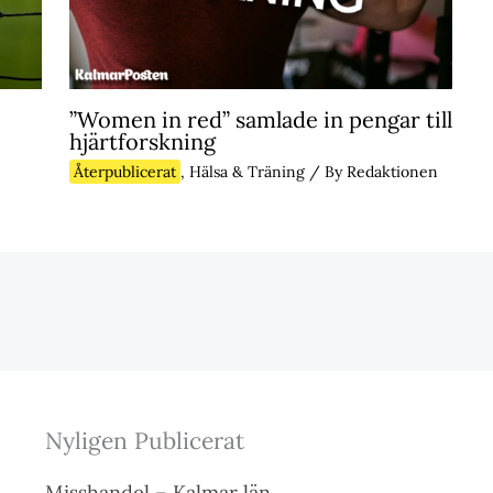
”Women in red” samlade in pengar till
hjärtforskning
Återpublicerat
,
Hälsa & Träning
/ By
Redaktionen
Nyligen Publicerat
Misshandel – Kalmar län