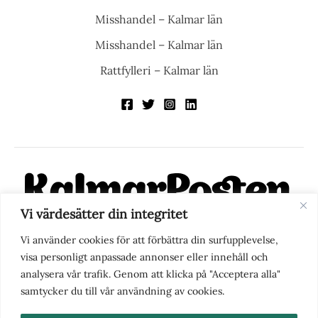
Misshandel – Kalmar län
Misshandel – Kalmar län
Rattfylleri – Kalmar län
Vi värdesätter din integritet
KalmarPosten är en modern lokalnyhetstidning på nätet. Med
Vi använder cookies för att förbättra din surfupplevelse,
fokus på Kalmarregionen, men också med blick för det större
visa personligt anpassade annonser eller innehåll och
perspektivet, vill vi vara din självklara kanal för nyheter,
analysera vår trafik. Genom att klicka på "Acceptera alla"
berättelser och engagemang. KalmarPosten grundades 1988 och
samtycker du till vår användning av cookies.
fick nya ägare 2025.