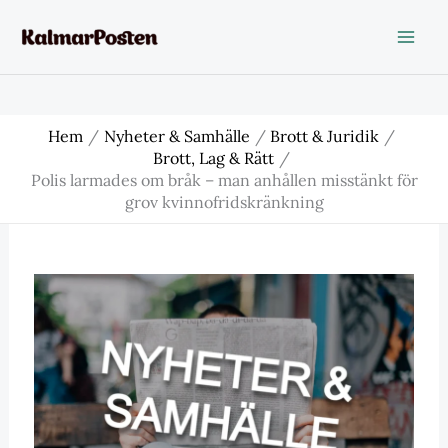
Hoppa
till
innehåll
Hem
Nyheter & Samhälle
Brott & Juridik
Brott, Lag & Rätt
Polis larmades om bråk – man anhållen misstänkt för
grov kvinnofridskränkning