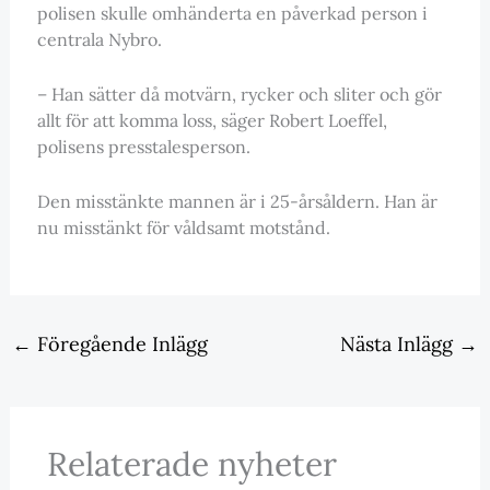
polisen skulle omhänderta en påverkad person i
centrala Nybro.
– Han sätter då motvärn, rycker och sliter och gör
allt för att komma loss, säger Robert Loeffel,
polisens presstalesperson.
Den misstänkte mannen är i 25-årsåldern. Han är
nu misstänkt för våldsamt motstånd.
←
Föregående Inlägg
Nästa Inlägg
→
Relaterade nyheter