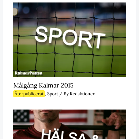
Målgång Kalmar 2015
Återpublicerat
,
Sport
/ By
Redaktionen