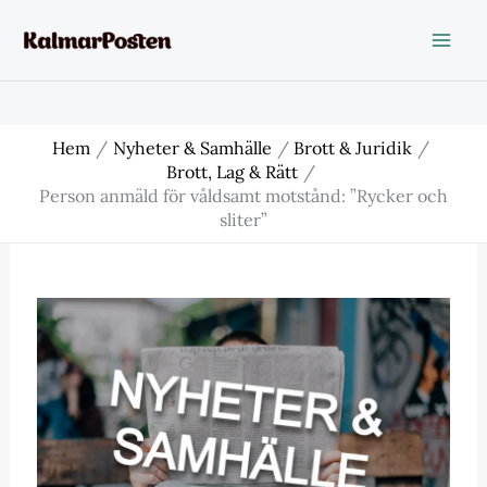
Hoppa
till
innehåll
Hem
Nyheter & Samhälle
Brott & Juridik
Brott, Lag & Rätt
Person anmäld för våldsamt motstånd: ”Rycker och
sliter”