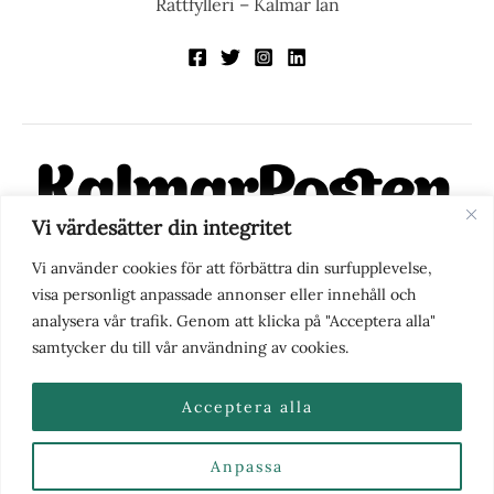
Rattfylleri – Kalmar län
Vi värdesätter din integritet
KalmarPosten är en modern lokalnyhetstidning på nätet. Med
Vi använder cookies för att förbättra din surfupplevelse,
fokus på Kalmarregionen, men också med blick för det större
visa personligt anpassade annonser eller innehåll och
perspektivet, vill vi vara din självklara kanal för nyheter,
analysera vår trafik. Genom att klicka på "Acceptera alla"
berättelser och engagemang. KalmarPosten grundades 1988 och
samtycker du till vår användning av cookies.
fick nya ägare 2025.
Acceptera alla
Anpassa
Nyhetstips eller frågor?
Kontakta oss
| Copyright ©