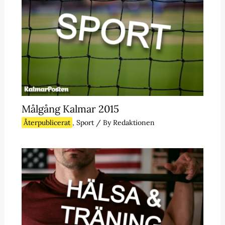
Målgång Kalmar 2015
Återpublicerat
,
Sport
/ By
Redaktionen