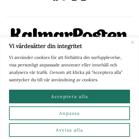
Vi värdesätter din integritet
KalmarPosten är en modern lokalnyhetstidning på nätet. Med
Vi använder cookies för att förbättra din surfupplevelse,
fokus på Kalmarregionen, men också med blick för det större
visa personligt anpassade annonser eller innehåll och
perspektivet, vill vi vara din självklara kanal för nyheter,
analysera vår trafik. Genom att klicka på "Acceptera alla"
berättelser och engagemang. KalmarPosten grundades 1988 och
samtycker du till vår användning av cookies.
fick nya ägare 2025.
Acceptera alla
Anpassa
Nyhetstips eller frågor?
Kontakta oss
| Copyright ©
2026 | Kalmarposten.se |
Se alla Kategorier & Ämnen
här
Avvisa alla