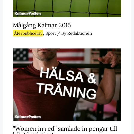
Målgång Kalmar 2015
Återpublicerat
,
Sport
/ By
Redaktionen
”Women in red” samlade in pengar till