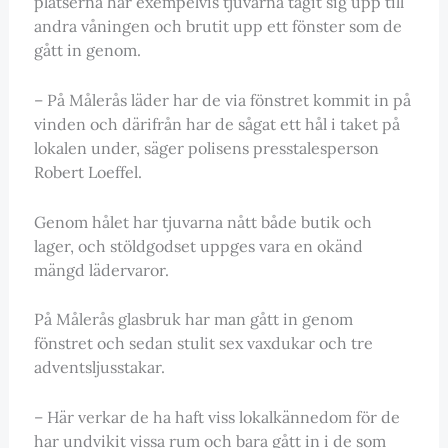
platserna har exempelvis tjuvarna tagit sig upp till
andra våningen och brutit upp ett fönster som de
gått in genom.
– På Målerås läder har de via fönstret kommit in på
vinden och därifrån har de sågat ett hål i taket på
lokalen under, säger polisens presstalesperson
Robert Loeffel.
Genom hålet har tjuvarna nått både butik och
lager, och stöldgodset uppges vara en okänd
mängd lädervaror.
På Målerås glasbruk har man gått in genom
fönstret och sedan stulit sex vaxdukar och tre
adventsljusstakar.
– Här verkar de ha haft viss lokalkännedom för de
har undvikit vissa rum och bara gått in i de som