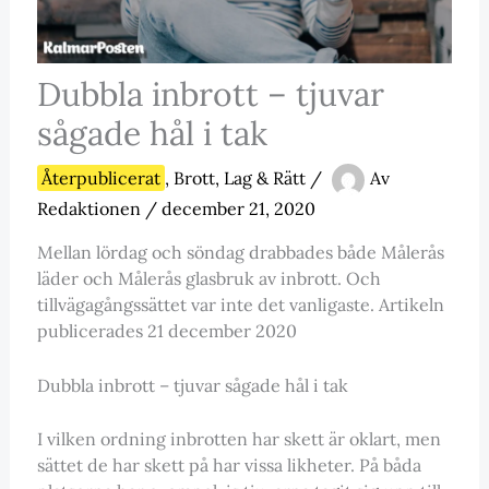
Dubbla inbrott – tjuvar
sågade hål i tak
Återpublicerat
,
Brott, Lag & Rätt
/
Av
Redaktionen
/
december 21, 2020
Mellan lördag och söndag drabbades både Målerås
läder och Målerås glasbruk av inbrott. Och
tillvägagångssättet var inte det vanligaste. Artikeln
publicerades 21 december 2020
Dubbla inbrott – tjuvar sågade hål i tak
I vilken ordning inbrotten har skett är oklart, men
sättet de har skett på har vissa likheter. På båda