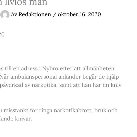
 livlös man
Av
Redaktionen
/
oktober 16, 2020
20
till en adress i Nybro efter att allmänheten
l. När ambulanspersonal anländer begär de hjälp
påverkad av narkotika, samt att han har en kniv
u misstänkt för ringa narkotikabrott, bruk och
fande knivar.