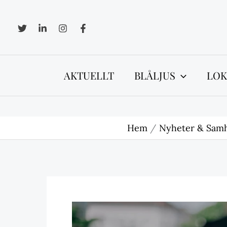
Hoppa
till
innehåll
AKTUELLT
BLÅLJUS
LOK
Hem
Nyheter & Samh