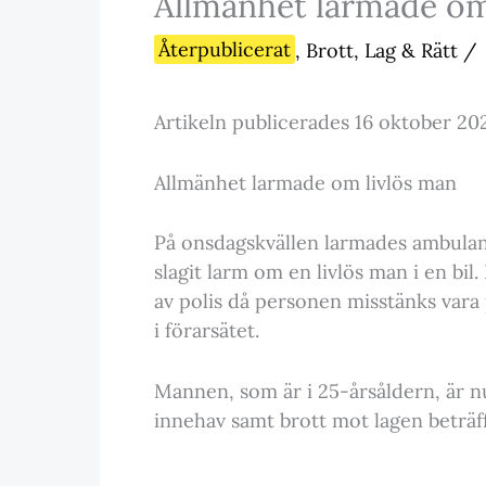
Allmänhet larmade om
Återpublicerat
,
Brott, Lag & Rätt
/
Artikeln publicerades 16 oktober 20
Allmänhet larmade om livlös man
På onsdagskvällen larmades ambulans 
slagit larm om en livlös man i en bi
av polis då personen misstänks vara 
i förarsätet.
Mannen, som är i 25-årsåldern, är n
innehav samt brott mot lagen beträf