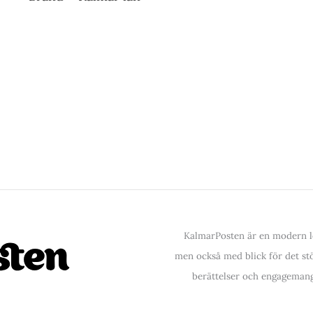
KalmarPosten är en modern lo
men också med blick för det stör
berättelser och engagemang