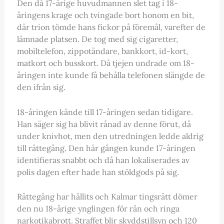
Den då 17-årige huvudmannen slet tag i 18-
åringens krage och tvingade bort honom en bit,
där trion tömde hans fickor på föremål, varefter de
lämnade platsen. De tog med sig cigaretter,
mobiltelefon, zippotändare, bankkort, id-kort,
matkort och busskort. Då tjejen undrade om 18-
åringen inte kunde få behålla telefonen slängde de
den ifrån sig.
18-åringen kände till 17-åringen sedan tidigare.
Han säger sig ha blivit rånad av denne förut, då
under knivhot, men den utredningen ledde aldrig
till rättegång. Den här gången kunde 17-åringen
identifieras snabbt och då han lokaliserades av
polis dagen efter hade han stöldgods på sig.
Rättegång har hållits och Kalmar tingsrätt dömer
den nu 18-årige ynglingen för rån och ringa
narkotikabrott. Straffet blir skyddstillsyn och 120