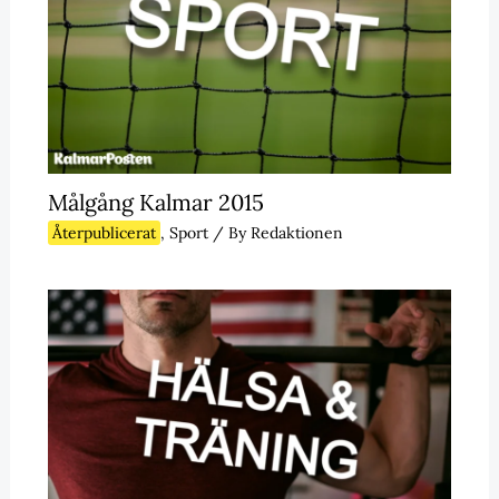
Målgång Kalmar 2015
Återpublicerat
,
Sport
/ By
Redaktionen