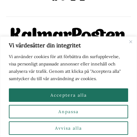
Vi värdesätter din integritet
KalmarPosten är en modern lokalnyhetstidning på nätet. Med
Vi använder cookies för att förbättra din surfupplevelse,
fokus på Kalmarregionen, men också med blick för det större
visa personligt anpassade annonser eller innehåll och
perspektivet, vill vi vara din självklara kanal för nyheter,
analysera vår trafik. Genom att klicka på "Acceptera alla"
berättelser och engagemang. KalmarPosten grundades 1988 och
samtycker du till vår användning av cookies.
fick nya ägare 2025.
Acceptera alla
Anpassa
Nyhetstips eller frågor?
Kontakta oss
| Copyright ©
2026 | Kalmarposten.se |
Se alla Kategorier & Ämnen
här
Avvisa alla