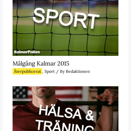
Målgång Kalmar 2015
Återpublicerat
,
Sport
/ By
Redaktionen