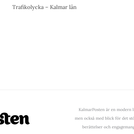
Trafikolycka – Kalmar län
KalmarPosten är en modern lo
men också med blick för det stör
berättelser och engagemang