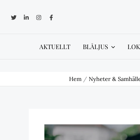
Hoppa
till
innehåll
AKTUELLT
BLÅLJUS
LOK
Hem
Nyheter & Samhäll