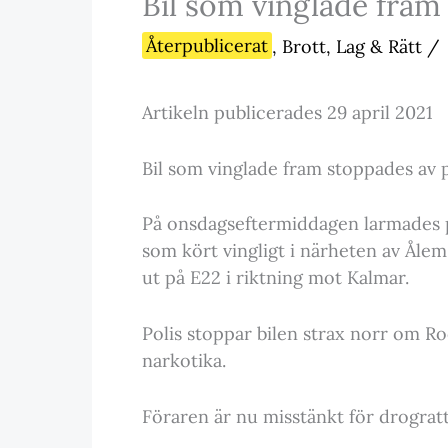
Bil som vinglade fram
Återpublicerat
,
Brott, Lag & Rätt
/
Artikeln publicerades 29 april 2021
Bil som vinglade fram stoppades av p
På onsdagseftermiddagen larmades p
som kört vingligt i närheten av Ålem.
ut på E22 i riktning mot Kalmar.
Polis stoppar bilen strax norr om R
narkotika.
Föraren är nu misstänkt för drogratt