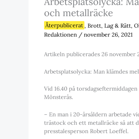
Arbetsplatsolycka: Ma
och metallräcke
Återpublicerat
,
Brott, Lag & Rätt
,
O
Redaktionen
/
november 26, 2021
Artikeln publicerades 26 november 
Arbetsplatsolycka: Man klämdes mel
Vid 16.40 på torsdagseftermiddagen i
Mönsterås.
– En man i 20-årsåldern arbetade vi
trästock och ett metallräcke så att 
presstalesperson Robert Loeffel.