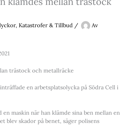
n klämdes mellan trästock
lyckor, Katastrofer & Tillbud
/
Av
2021
lan trästock och metallräcke
nträffade en arbetsplatsolycka på Södra Cell i
d en maskin när han klämde sina ben mellan en
det blev skador på benet, säger polisens