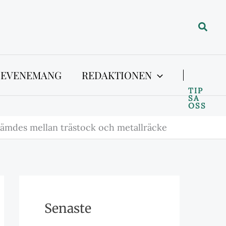
Sök
 EVENEMANG
REDAKTIONEN
TIP
SA
OSS
lämdes mellan trästock och metallräcke
Senaste