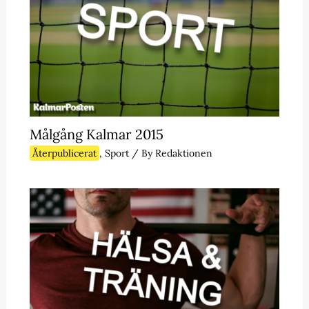
Målgång Kalmar 2015
Återpublicerat
,
Sport
/ By
Redaktionen