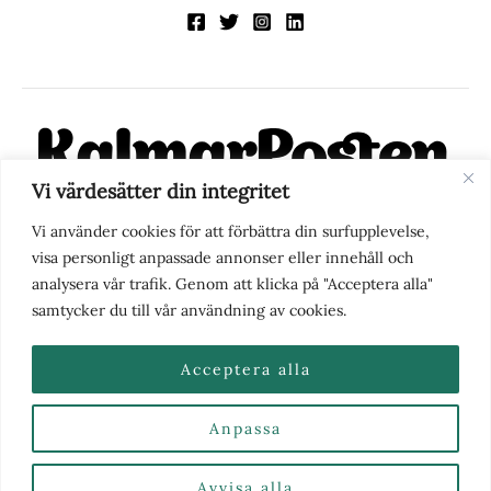
Vi värdesätter din integritet
KalmarPosten är en modern lokalnyhetstidning på nätet. Med
Vi använder cookies för att förbättra din surfupplevelse,
fokus på Kalmarregionen, men också med blick för det större
visa personligt anpassade annonser eller innehåll och
perspektivet, vill vi vara din självklara kanal för nyheter,
analysera vår trafik. Genom att klicka på "Acceptera alla"
berättelser och engagemang. KalmarPosten grundades 1988 och
samtycker du till vår användning av cookies.
fick nya ägare 2025.
Acceptera alla
Anpassa
Nyhetstips eller frågor?
Kontakta oss
| Copyright ©
2026 | Kalmarposten.se |
Se alla Kategorier & Ämnen
här
Avvisa alla