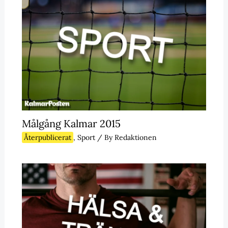
Målgång Kalmar 2015
Återpublicerat
,
Sport
/ By
Redaktionen