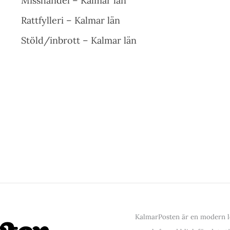
Misshandel – Kalmar län
Rattfylleri – Kalmar län
Stöld/inbrott – Kalmar län
KalmarPosten är en modern lo