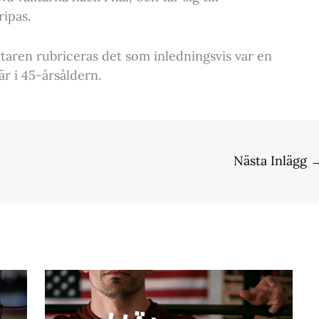
ipas.
taren rubriceras det som inledningsvis var en
r i 45-årsåldern.
Nästa Inlägg