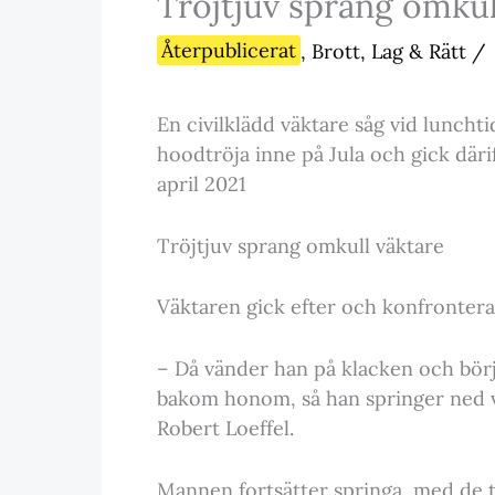
Tröjtjuv sprang omkul
Återpublicerat
,
Brott, Lag & Rätt
/
En civilklädd väktare såg vid luncht
hoodtröja inne på Jula och gick därif
april 2021
Tröjtjuv sprang omkull väktare
Väktaren gick efter och konfronter
– Då vänder han på klacken och börj
bakom honom, så han springer ned v
Robert Loeffel.
Mannen fortsätter springa, med de två