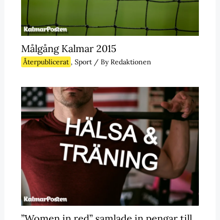
Målgång Kalmar 2015
Återpublicerat
,
Sport
/ By
Redaktionen
”Women in red” samlade in pengar till