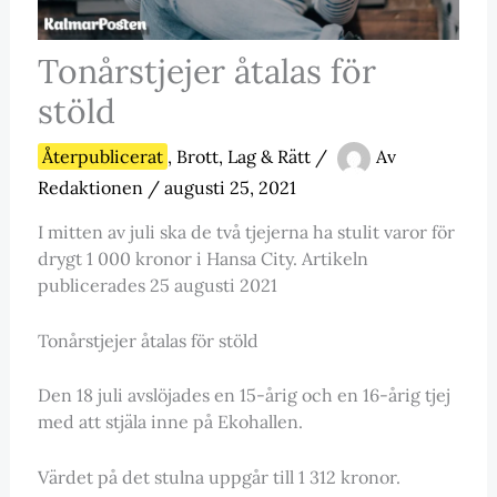
Tonårstjejer åtalas för
stöld
Återpublicerat
,
Brott, Lag & Rätt
/
Av
Redaktionen
/
augusti 25, 2021
I mitten av juli ska de två tjejerna ha stulit varor för
drygt 1 000 kronor i Hansa City. Artikeln
publicerades 25 augusti 2021
Tonårstjejer åtalas för stöld
Den 18 juli avslöjades en 15-årig och en 16-årig tjej
med att stjäla inne på Ekohallen.
Värdet på det stulna uppgår till 1 312 kronor.