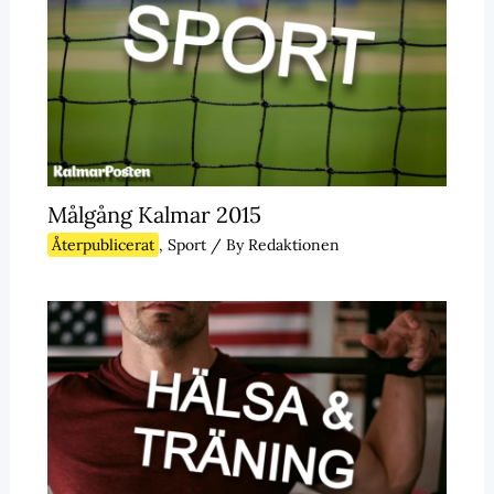
Målgång Kalmar 2015
Återpublicerat
,
Sport
/ By
Redaktionen