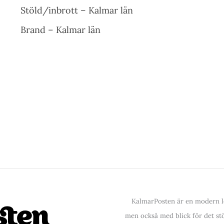
Stöld/inbrott – Kalmar län
Brand – Kalmar län
KalmarPosten är en modern lo
men också med blick för det stör