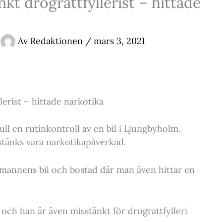
kt drograttfyllerist – hittade
Av
Redaktionen
/
mars 3, 2021
lerist – hittade narkotika
ull en rutinkontroll av en bil i Ljungbyholm.
stänks vara narkotikapåverkad.
 mannens bil och bostad där man även hittar en
ch han är även misstänkt för drograttfylleri