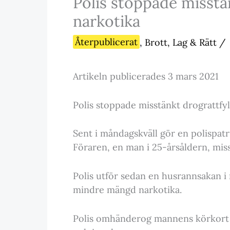
Polis stoppade misstän
narkotika
Återpublicerat
,
Brott, Lag & Rätt
/
Artikeln publicerades 3 mars 2021
Polis stoppade misstänkt drograttfyl
Sent i måndagskväll gör en polispatr
Föraren, en man i 25-årsåldern, mis
Polis utför sedan en husrannsakan i
mindre mängd narkotika.
Polis omhänderog mannens körkort o