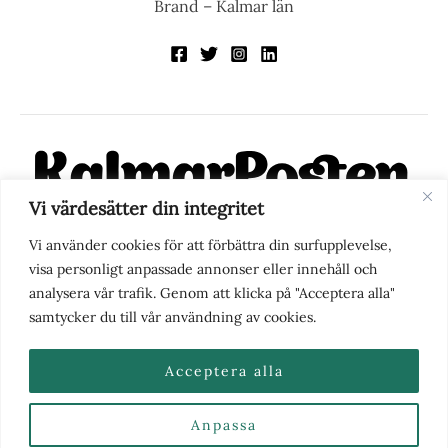
Brand – Kalmar län
Vi värdesätter din integritet
KalmarPosten är en modern lokalnyhetstidning på nätet. Med
Vi använder cookies för att förbättra din surfupplevelse,
fokus på Kalmarregionen, men också med blick för det större
visa personligt anpassade annonser eller innehåll och
perspektivet, vill vi vara din självklara kanal för nyheter,
analysera vår trafik. Genom att klicka på "Acceptera alla"
berättelser och engagemang. KalmarPosten grundades 1988 och
samtycker du till vår användning av cookies.
fick nya ägare 2025.
Acceptera alla
Anpassa
Nyhetstips eller frågor?
Kontakta oss
| Copyright ©