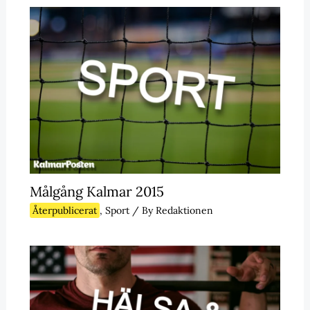
Målgång Kalmar 2015
Återpublicerat
,
Sport
/ By
Redaktionen