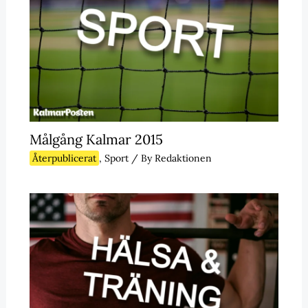
Målgång Kalmar 2015
Återpublicerat
,
Sport
/ By
Redaktionen