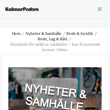
Hoppa
till
innehåll
Hem
Nyheter & Samhälle
Brott & Juridik
Brott, Lag & Rätt
Misstänkt för stöld av raklödder – kan få tusentals
kronor i böter